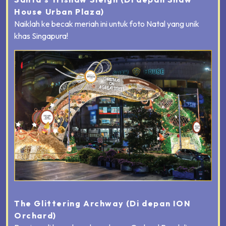
House Urban Plaza)
Naiklah ke becak meriah ini untuk foto Natal yang unik
khas Singapura!
The Glittering Archway
(Di depan ION
Orchard)