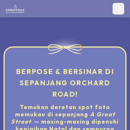
Open ma
BERPOSE & BERSINAR DI
SEPANJANG ORCHARD
ROAD!
Temukan deretan spot foto
memukau di sepanjang
A Great
Street
— masing-masing dipenuhi
keajaiban Natal dan sempurna